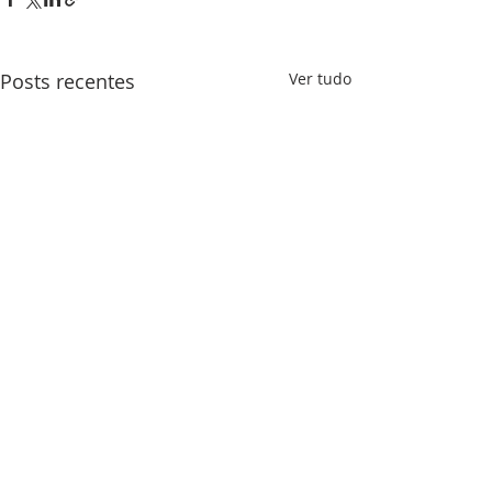
Posts recentes
Ver tudo
SOBRE NÓS
Somos o Ministério Vida, um Ministério de