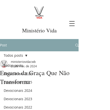
Ministério Vida
Post
Todos posts
ministeriovidacwb
Todos posts
23 de mai. de 2024
Engano da Graça Que Não
Devocionais 2026
Transforma
Devocionais 2025
Devocionais 2024
Devocionais 2023
Devocionais 2022