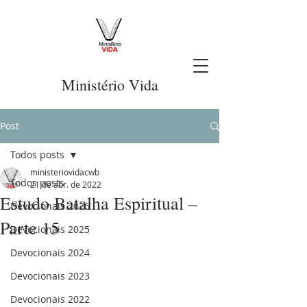
Ministério Vida
Post
Todos posts
ministeriovidacwb
Todos posts
21 de abr. de 2022
Estudo Batalha Espiritual –
Devocionais 2026
Parte 15
Devocionais 2025
Devocionais 2024
Devocionais 2023
Devocionais 2022