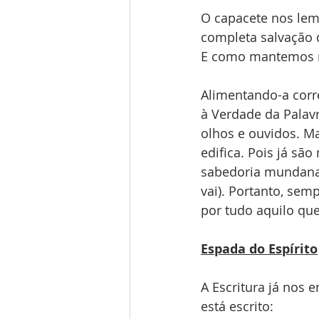
O capacete nos lem
completa salvação 
E como mantemos n
Alimentando-a corre
à Verdade da Palav
olhos e ouvidos. M
edifica. Pois já sã
sabedoria mundana (
vai). Portanto, sem
por tudo aquilo que
Espada do Espírito
A Escritura já nos 
está escrito: