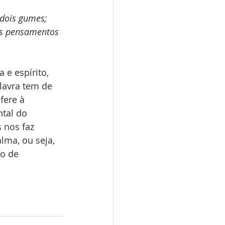
 dois gumes; 
 os pensamentos 
 e espírito, 
lavra tem de 
fere à 
ntal do 
 nos faz 
ma, ou seja, 
o de 