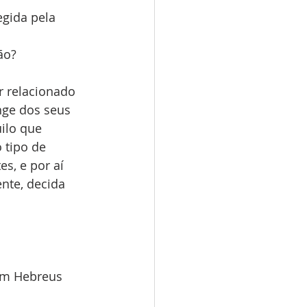
gida pela 
ão? 
r relacionado 
nge dos seus 
ilo que 
 tipo de 
s, e por aí 
nte, decida 
 Em Hebreus 