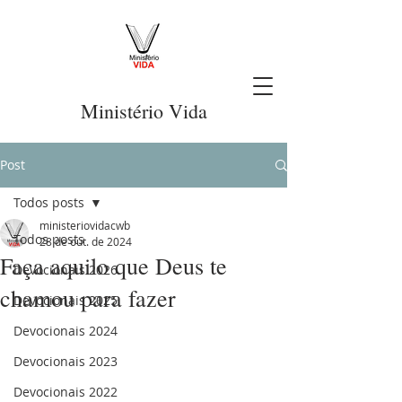
Ministério Vida
Post
Todos posts
ministeriovidacwb
Todos posts
28 de out. de 2024
Faça aquilo que Deus te
Devocionais 2026
chamou para fazer
Devocionais 2025
Devocionais 2024
Devocionais 2023
Devocionais 2022