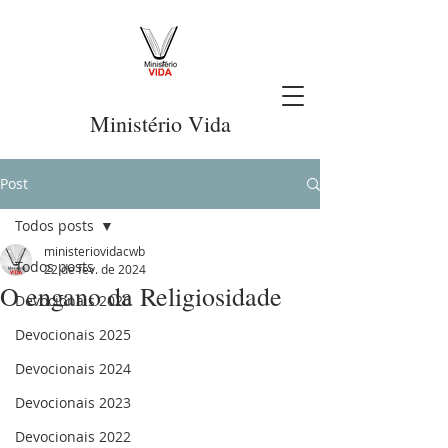
Ministério Vida
Post
Todos posts
ministeriovidacwb
Todos posts
22 de fev. de 2024
O engano da Religiosidade
Devocionais 2026
Devocionais 2025
Devocionais 2024
Devocionais 2023
Devocionais 2022