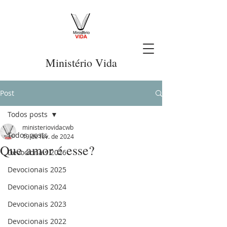
Ministério Vida
Post
Todos posts
ministeriovidacwb
Todos posts
19 de fev. de 2024
Que amor é esse?
Devocionais 2026
Devocionais 2025
Devocionais 2024
Devocionais 2023
Devocionais 2022