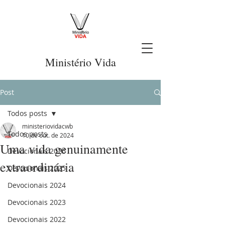
Ministério Vida
Post
Todos posts
ministeriovidacwb
Todos posts
10 de out. de 2024
Uma vida genuinamente
Devocionais 2026
extraordinária
Devocionais 2025
Devocionais 2024
Devocionais 2023
Devocionais 2022